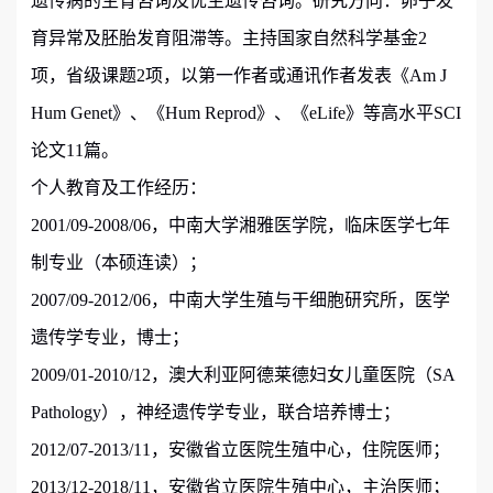
遗传病的生育咨询及优生遗传咨询。研究方向：卵子发
育异常及胚胎发育阻滞等。主持国家自然科学基金
2
项，省级课题
2
项，以第一作者或通讯作者发表《
Am J
Hum Genet
》、《
Hum Reprod
》
、《
eLife
》
等高水平
SCI
论文
11
篇。
个人教育及工作经历：
2001/09-2008/06
，中南大学湘雅医学院，临床医学七年
制专业（本硕连读）；
2007/09-2012/06
，中南大学生殖与干细胞研究所，医学
遗传学专业，博士；
2009/01-2010/12
，澳大利亚阿德莱德妇女儿童医院（
SA
Pathology
），神经遗传学专业，联合培养博士；
2012/07-2013/11
，安徽省立医院生殖中心，住院医师；
2013/12-2018/11
，安徽省立医院生殖中心，主治医师；