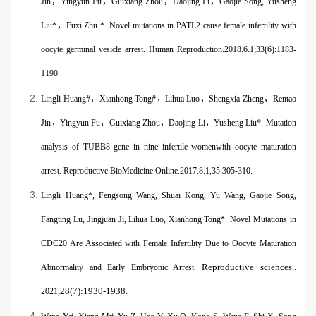
Jin
，
Yingyun Fu
，
Guixiang Zhou
，
Daojing Li
，
Gaojie Song, Yusheng
Liu*
，
Fuxi Zhu *. Novel mutations in PATL2 cause female infertility with
oocyte germinal vesicle arrest. Human Reproduction.2018.6.1;33(6):1183-
1190.
Lingli Huang#
，
Xianhong Tong#
，
Lihua Luo
，
Shengxia Zheng
，
Rentao
Jin
，
Yingyun Fu
，
Guixiang Zhou
，
Daojing Li
，
Yusheng Liu*. Mutation
analysis of TUBB8 gene in nine infertile womenwith oocyte maturation
arrest. Reproductive BioMedicine Online.2017.8.1,35:305-310.
Lingli Huang*, Fengsong Wang, Shuai Kong, Yu Wang, Gaojie Song,
Fangting Lu, Jingjuan Ji, Lihua Luo, Xianhong Tong*. Novel Mutations in
CDC20 Are Associated with Female Infertility Due to Oocyte Maturation
Reproductive sciences.
Abnormality and Early Embryonic Arrest.
.
,
28(7):1930-1938
.
2021