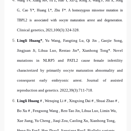
Wang Y#, Xiang M#, Yu Z, Hao Y, Xu Q, Kong S, Wang F, Shi X, Song
G, Cao Y*, Huang L*, Zhu F*. A homozygous missense mutation in
TBPL2 is associated with oocyte maturation arrest and degeneration.
Clinical genetics,
,100(3):324-328.
2021
Lingli Huang
*
, Yu Wang, Fangting Lu, Qi Jin , Gaojie Song,
Jingjuan Ji, Lihua Luo, Rentao Jin
*
, Xianhong Tong
*
. Novel
mutations in NLRP5 and PATL2 cause female infertility
characterized by primarily oocyte maturation abnormality and
consequent early embryonic arrest. Journal of assisted
reproduction and genetics. 2022
,
39(3):711-718.
Lingli Huang
# , Wenqing Li # , Xingxing Dai # , Shuai Zhao # ,
Bo Xu # , Fengsong Wang , Ren-Tao Jin, Lihua Luo, Limin Wu,
Xue Jiang, Yu Cheng , Jiaqi Zou, Caoling Xu, Xianhong Tong,
Heng-Yu Fan
*
, Han Zhao
*
, Jianqiang Bao
*
. Biallelic variants