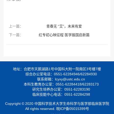
上一篇：
青春无 “艾”，未来有爱
下一篇：
红专初心映征程 医学报国启新篇
地址：合肥市天鹅湖路1号中国科大附一院南区3号楼7楼
综合办公室电话：0551-62284946/62284930
联系邮箱：lcyxy@ustc.edu.cn
本科生教育办公室：0551-62284418/62283173
研究生培养办公室：0551-62283190
临床技能中心电话：0551-62284298
Copyright © 2020 中国科学技术大学生命科学与医学部临床医学院
All rights reserved.
皖ICP备05015399号